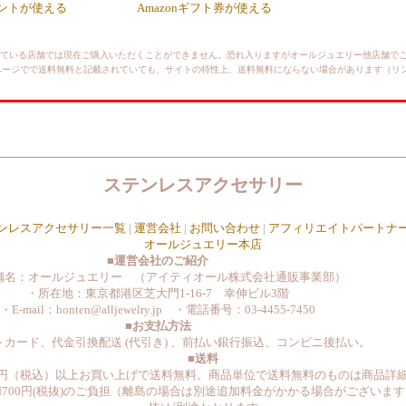
イントが使える
Amazonギフト券が使える
ている店舗では現在ご購入いただくことができません。恐れ入りますがオールジュエリー他店舗で
店では、当ページでで送料無料と記載されていても、サイトの特性上、送料無料にならない場合があります（
ステンレスアクセサリー
ンレスアクセサリー一覧
|
運営会社
|
お問い合わせ
|
アフィリエイトパートナ
オールジュエリー本店
■運営会社のご紹介
舗名：オールジュエリー （アイティオール株式会社通販事業部）
・所在地：東京都港区芝大門1-16-7 幸伸ビル3階
・E-mail：honten@alljewelry.jp ・電話番号：03-4455-7450
■お支払方法
カード、代金引換配送 (代引き) 、前払い銀行振込、コンビニ後払い。
■送料
000円（税込）以上お買い上げで送料無料。商品単位で送料無料のものは商品詳
費用700円(税抜)のご負担（離島の場合は別途追加料金がかかる場合がございます