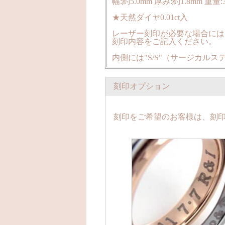
幅:約5.0mm 厚み:約1.8mm 重量:3
★天然ダイヤ0.01ct入
レーザー刻印が必要な場合には
刻印内容をご記入ください。
内側には"S/S"（サージカル
刻印オプション
刻印をご希望のお客様は、刻