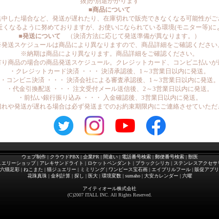
抜)が別途かかります
■商品について
集中した場合など、発送が遅れたり、在庫切れで販売できなくなる可能性がご
近くなるように努めておりますが、お使いになられている環境(モニター等)に
■発送について
（決済方法に応じて発送準備が異なります。）
※発送スケジュールは商品により異なりますので、商品詳細をご確認ください
※納期は商品により異なります。商品詳細をご確認ください。
有り商品の場合の商品発送スケジュール。クレジットカード、コンビニ払いが
・クレジットカード決済 ・・・ 決済承認後、1～3営業日以内に発送。
・コンビニ決済 ・・・ 決済会社による審査承認後、1～3営業日以内に発送
・代金引換配送 ・・・ 注文受付メール送信後、2～3営業日以内に発送。
・前払い銀行振り込み ・・・ 入金確認後、3営業日以内に発送。
れや発送が遅れる場合は必ず発送までのお約束期限内にご連絡させていただ
ウェブ制作
|
クラウドPBX
|
企業PR
|
間違い
|
電話番号検索
|
郵便番号検索
|
獣医
ュエリーショップ
|
アレキサンドライト
|
ロケットペンダント
|
ブラックシリカ
|
ステンレスアクセサ
六猫足彩
|
ねこまた
|
猫ジュエリー
|
ミミリング
|
ワンピース宝石画
|
エイプリルフール
|
販促アプリ
花珠真珠
|
金利計算
|
探し
|
医大
|
環境変数
|
sumaho
|
大安カレンダー
|
六曜
アイティオール株式会社
(C)2007 ITALL INC. All Rights Reserved.