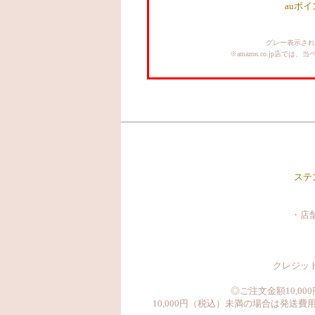
auポ
グレー表示され
※amazon.co.jp
ステ
・店
クレジット
◎ご注文金額10,
10,000円（税込）未満の場合は発送