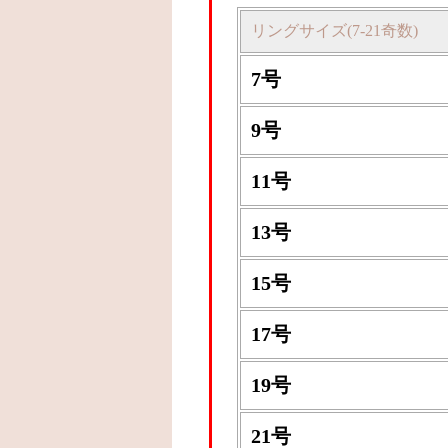
リングサイズ(7-21奇数)
7号
9号
11号
13号
15号
17号
19号
21号