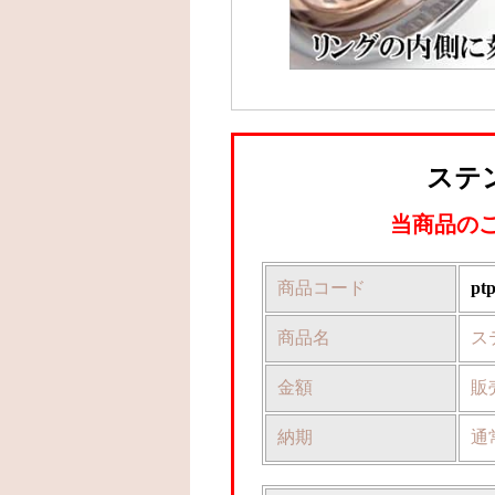
ステン
当商品の
商品コード
pt
商品名
ス
金額
販
納期
通