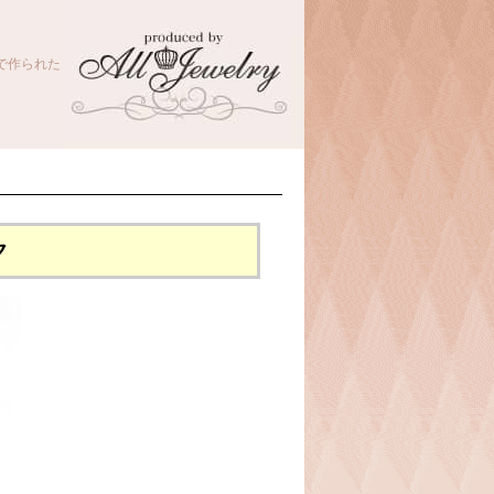
で作られた
ク