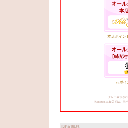
本店ポイン
auポ
グレー表示され
※amazon.co.jp
関連商品