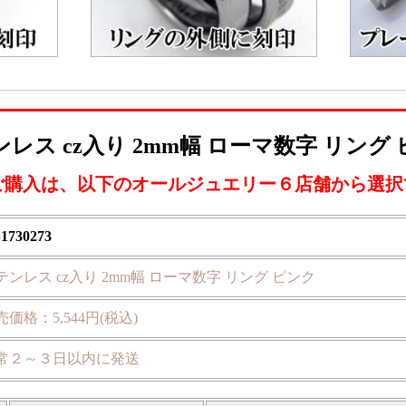
レス cz入り 2mm幅 ローマ数字 リング
ご購入は、以下のオールジュエリー６店舗から選択
p1730273
テンレス cz入り 2mm幅 ローマ数字 リング ピンク
売価格：5,544円(税込)
常２～３日以内に発送