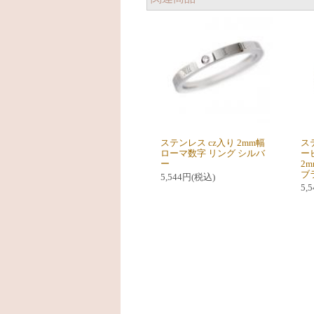
ステンレス cz入り 2mm幅
ス
ローマ数字 リング シルバ
ー
ー
2
ブ
5,544円(税込)
5,