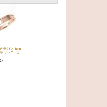
内側CZ入 4mm
数字 リング ピ
込)