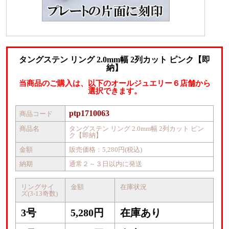
タングステン リング 2.0mm幅 2列カット ピンク【即
納】
当商品のご購入は、以下のオールジュエリー６店舗から
選択できます。
ptp1710063
商品コード
商品名
タングステン リング 2.0mm幅 2列カット ピン
ク【即納】
金額
販売価格：5,280円(税込)
納期
通常２～３日以内に発送
リングサイ
金額
在庫状況
ズ(3-13奇数)
3号
5,280円
在庫あり