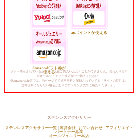
も5%還元
る・使える
Yahoo!ポイントが貯
auポイントが使える
まる・使える
Amazonギフト券が
グレー表示されている店舗では現在ご購入いただくことができません。恐れ入ります
使える
がオールジュエリー他店舗でご購入ください。
※amazon.co.jp店では、当ページでで送料無料と記載されていても、サイトの特性上、
送料無料にならない場合があります（リンク先でご確認ください）。
ステンレスアクセサリー
ステンレスアクセサリー一覧
|
運営会社
|
お問い合わせ
|
アフィリエイト
パートナー募集
オールジュエリー本店