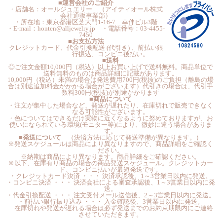
■運営会社のご紹介
・店舗名：オールジュエリー （アイティオール株式
会社通販事業部）
・所在地：東京都港区芝大門1-16-7 幸伸ビル3階
・E-mail：honten@alljewelry.jp ・電話番号：03-4455-
7450
■お支払方法
クレジットカード、代金引換配送 (代引き) 、前払い銀
行振込、コンビニ後払い。
■送料
◎ご注文金額10,000円（税込）以上お買い上げで送料無料。商品単位で
送料無料のものは商品詳細に記載があります。
10,000円（税込）未満の場合は発送費用700円(税抜)のご負担（離島の場
合は別途追加料金がかかる場合がございます）代引きの場合は、代引手
数料300円(税抜)が別途かかります
■商品について
・注文が集中した場合など、発送が遅れたり、在庫切れで販売できなく
なる可能性がございます。
・色についてはできるだけ実物に近くなるように努めておりますが、お
使いになられている環境(モニター等)により、微妙に違う場合がありま
す。
■発送について
（決済方法に応じて発送準備が異なります。）
※発送スケジュールは商品により異なりますので、商品詳細をご確認く
ださい。
※納期は商品により異なります。商品詳細をご確認ください。
※以下、在庫有り商品の場合の商品発送スケジュール。クレジットカー
ド、コンビニ払いが最短発送です。
・クレジットカード決済 ・・・ 決済承認後、1～3営業日以内に発送。
・コンビニ決済 ・・・ 決済会社による審査承認後、1～3営業日以内に発
送。
・代金引換配送 ・・・ 注文受付メール送信後、2～3営業日以内に発送。
・前払い銀行振り込み ・・・ 入金確認後、3営業日以内に発送。
在庫切れや発送が遅れる場合は必ず発送までのお約束期限内にご連絡
させていただきます。